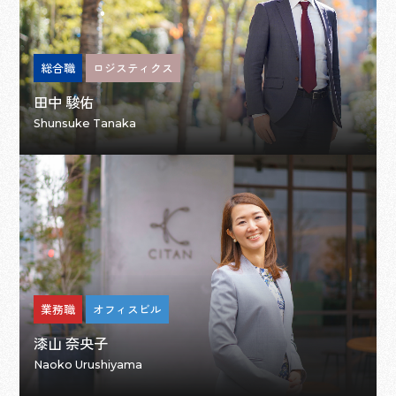
総合職
ロジスティクス
田中 駿佑
Shunsuke Tanaka
業務職
オフィスビル
漆山 奈央子
Naoko Urushiyama