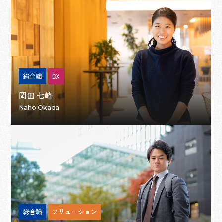
総合職
DX
岡田 七峰
Naho Okada
総合職
ソリューション