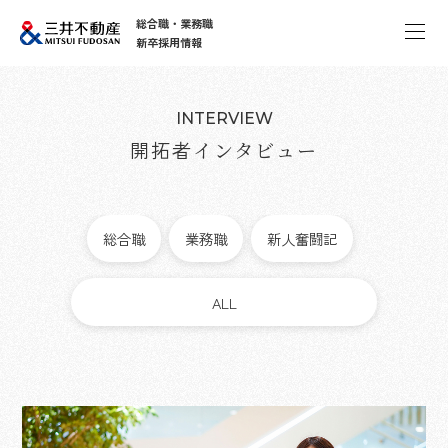
総合職・業務職
新卒採用情報
INTERVIEW
開拓者
インタビュー
総合職
業務職
新人奮闘記
ALL