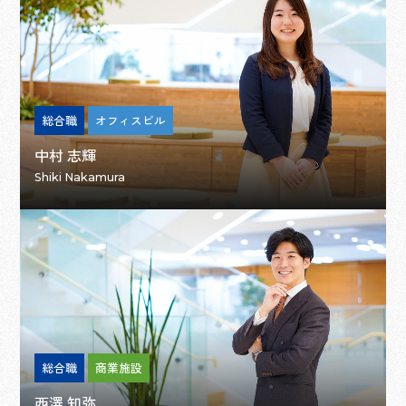
総合職
オフィスビル
中村 志輝
Shiki Nakamura
総合職
商業施設
西澤 知弥