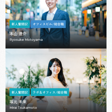
新人奮闘記
オフィスビル/総合職
本山 遼介
Ryosuke Motoyama
新人奮闘記
ラボ＆オフィス/総合職
塚元 未来
Mirai Tsukamoto