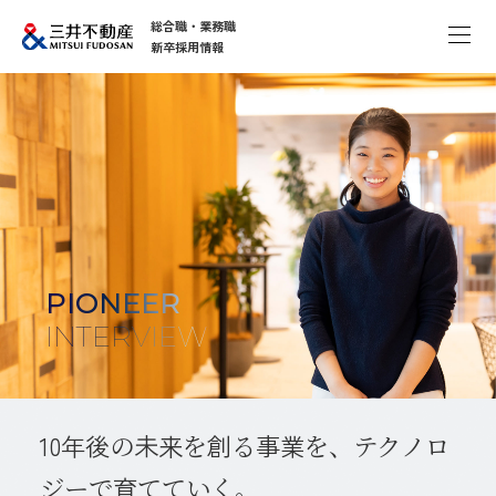
総合職・業務職
新卒採用情報
PIONEER
INTERVIEW
10年後
の
未来
を
創
る
事業
を、
テクノロ
ジーで
育
てていく。