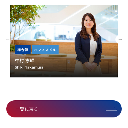
総合職
オフィスビル
中村 志輝
西
Shiki Nakamura
To
一覧に戻る