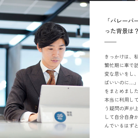
「バレーパ
った背景は
きっかけは、
繁忙期に車で
変な思いをし
ばいいのに…
をまとめまし
本当に利用し
う疑問の声が
して自分自身
んでいるはず