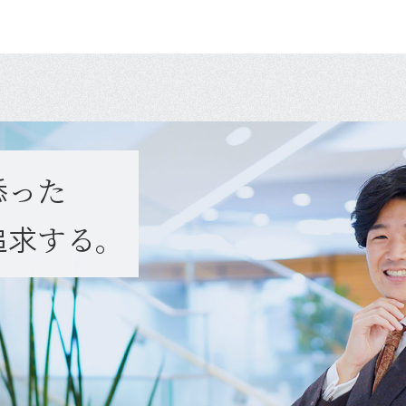
添
った
追求
する。