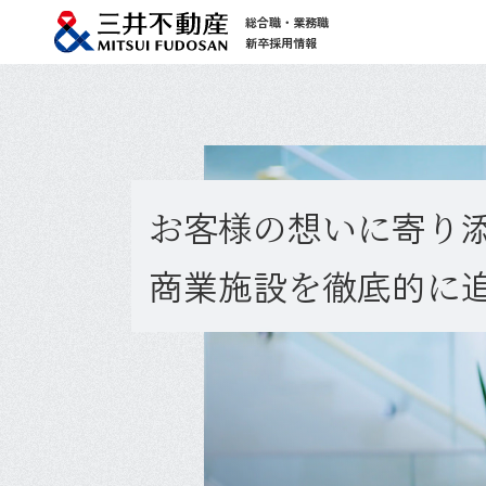
総合職・業務職
新卒採用情報
お
客様
の
想
いに
寄
り
商業施設
を
徹底的
に