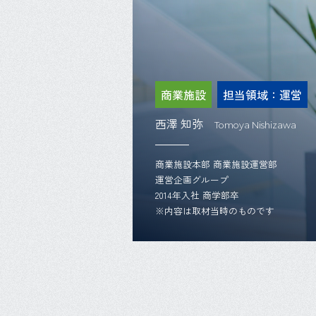
商業施設
担当領域：運営
西澤 知弥
Tomoya Nishizawa
商業施設本部 商業施設運営部
運営企画グループ
2014年入社 商学部卒
※内容は取材当時のものです