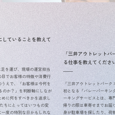
にしていることを教えて
「三井アウトレットパ
る仕事を教えてくださ
に足を運び、現場の運営担当
の目でお客様の特徴や消費行
のうえで、「お客様は今何を
「三井アウトレットパーク
るのか？」を判断軸にしなが
初となる「バレーパーキン
ために何をすべきかを追求し
ーキングサービスとは、専
私たちにとってはいつもの変
帰りの際は車寄せまでお届
に一度の特別な日かもしれな
身が駐車場を探したり、荷