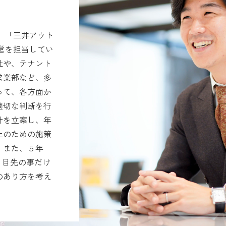
、「三井アウト
営を担当してい
社や、テナント
営業部など、多
って、各方面か
適切な判断を行
針を立案し、年
上のための施策
。また、５年
、目先の事だけ
のあり方を考え
。