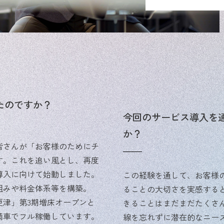
たのですか？
今回のサービス導入を
か？
皆さんが「お客様のためにチ
す。これを追い風とし、再度
導入に向けて始動しました。
この経験を通して、お客様
組みや料金体系等を構築。
ることの大切さを実感する
木更津」第3期増床オープンと
きることはまだまだたくさ
満車でフル稼働しています。
線を忘れずに潜在的なニー