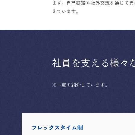
ます。自己研鑚や社外交流を通じて異
えています。
社員
を
支
える
様々
※一部を紹介しています。
フレックスタイム制