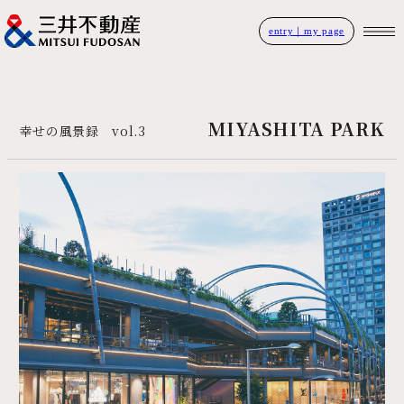
entry｜my page
MIYASHITA PARK
幸せの風景録 vol.3