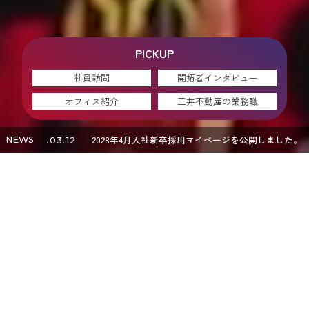
PICKUP
社員訪問
開拓者インタビュー
オフィス紹介
三井不動産の業務職
2028年4月入社 新卒採用イベント「Summer
NEWS
2026.04.23
Message
低層ビルの乱立で企業の拡張余地がなくなった東京
に、日本初の超高層ビルを建てた時、
そこには、日本の高度経済成長を牽引する志があっ